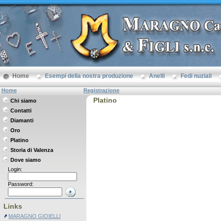
Home
Esempi della nostra produzione
Anelli
Fedi nuziali
Home
Registrazione
Platino
Chi siamo
Contatti
Diamanti
Oro
Platino
Storia di Valenza
Dove siamo
Login:
Password:
Links
MARAGNO GIOIELLI